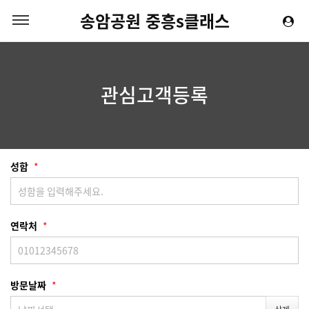
송암공원 중흥s클래스
관심고객등록
성함
*
연락처
*
방문날짜
*