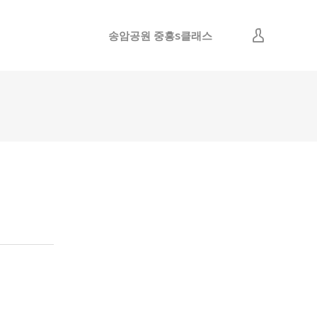
송암공원 중흥s클래스
로그인
회원가입