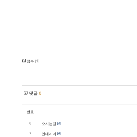
첨부 [
1
]
댓글
0
번호
오시는길
8
인테리어
7