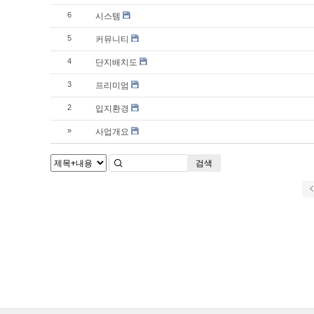
시스템
6
커뮤니티
5
단지배치도
4
프리미엄
3
입지환경
2
사업개요
»
검색