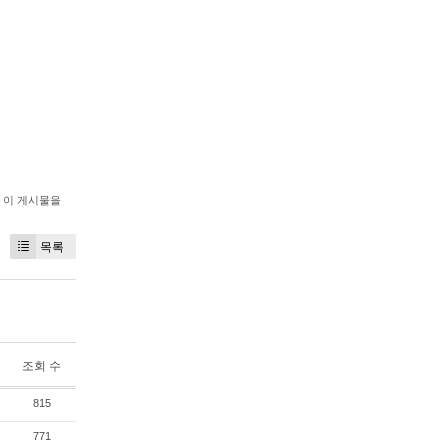
이 게시물을
목록
조회 수
815
771